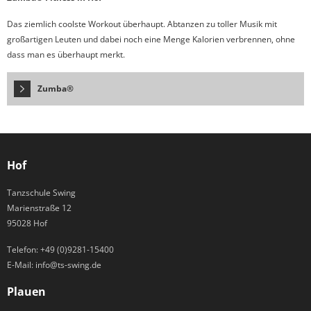
Das ziemlich coolste Workout überhaupt. Abtanzen zu toller Musik mit
großartigen Leuten und dabei noch eine Menge Kalorien verbrennen, ohne
dass man es überhaupt merkt.
Zumba®
Hof
Tanzschule Swing
Marienstraße 12
95028 Hof
Telefon:
+49 (0)9281-15400
E-Mail:
info@ts-swing.de
Plauen