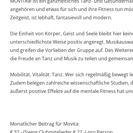
MOVITA® ist ein ganzheitliches Tanz- und Gesunderhal
angehören und etwas für sich und ihre Fitness tun möc
Zeitgeist, ist lebhaft, fantasievoll und modern.
Die Einheit von Körper, Geist und Seele bleibt hier kei
unterschiedlichste Weise positiv angeregt. Musikauswah
und greifen die Vorlieben der Gruppe auf. Des Weiter
die Freude an Tanz und Musik zu teilen und gemeinsa
Mobilität. Vitalität. Tanz. Wer sich regelmäßig bewegt le
Zudem belegen zahlreiche wissenschaftliche Studien,
äußerst positive Effekte auf die mentale Fitness hat un
Monatlicher Beitrag für Movita:
€ 32,- (Swing Clubmitglieder € 22,-) pro Person